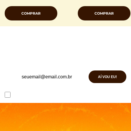
COMPRAR
COMPRAR
NÃO PERCA NENHUMA NOVIDADE
É só se inscrever aqui para receber todas as
próximas atualizações da celebração
Fellowship
Forever
em primeira mão.
AÍ VOU EU!
Estou ciente e concordo com a
Política de Privacidade
bem
como manifesto o consentimento quanto ao fornecimento e
tratamento dos dados para as finalidades ali constantes.